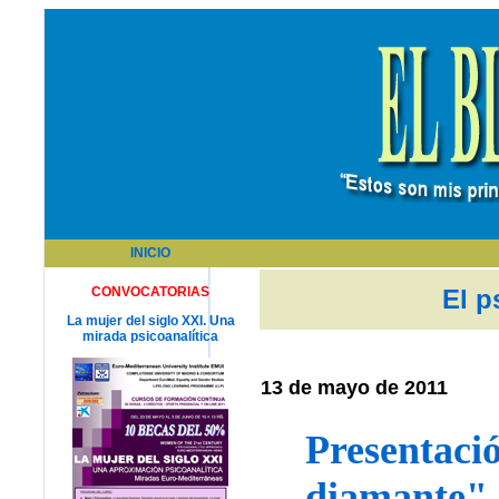
INICIO
CONVOCATORIAS
El p
La mujer del siglo XXI. Una
mirada psicoanalítica
13 de mayo de 2011
Presentaci
diamante