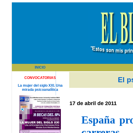
INICIO
CONVOCATORIAS
El p
La mujer del siglo XXI. Una
mirada psicoanalítica
17 de abril de 2011
España pro
carreras