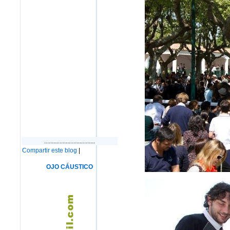
.................................
Compartir este blog
|
OJO CÁUSTICO