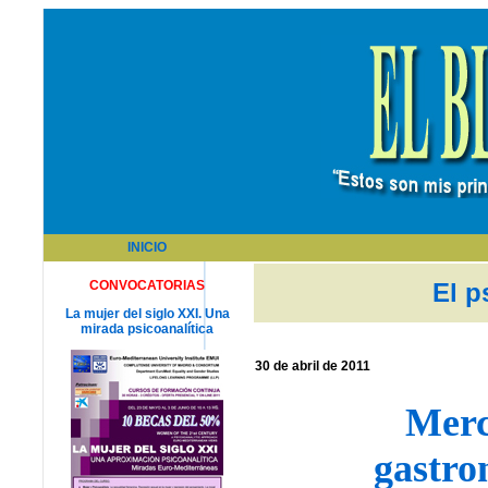
INICIO
CONVOCATORIAS
El p
La mujer del siglo XXI. Una
mirada psicoanalítica
30 de abril de 2011
Merc
gastro