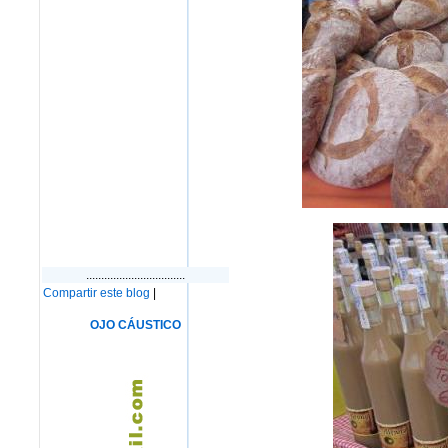
.................................
Compartir este blog
|
OJO CÁUSTICO