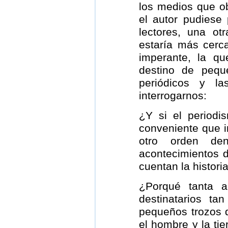
los medios que o
el autor pudiese
lectores, una ot
estaría más cerc
imperante, la q
destino de pequ
periódicos y la
interrogarnos:
¿Y si el periodi
conveniente que i
otro orden de
acontecimientos d
cuentan la histori
¿Porqué tanta a
destinatarios t
pequeños trozos d
el hombre y la tie