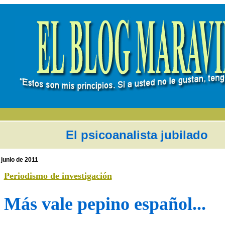
El psicoanalista jubilado
 junio de 2011
Periodismo de investigación
Más vale pepino español...