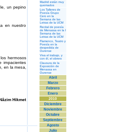
Madrid están muy
quemados
le, un pepino
Los Talleres de
Poesía Grupo
Cero en la
Semana de las
Letras de la UCM
ja en nuestro
Recital de poesía
de Menassa en la I
Semana de las
Letras de la UCM
Flamenco, Teatro y
Poesía en la
despedida de
Ourense
Viva el trabajo, y
, los hermosos
con él, el obrero
e impacientes
Clausura de la
Exposición de
n, en la mesa,
Menassa en
Ourense
Abril
Marzo
Febrero
Enero
2010
Nâzim Hikmet
Diciembre
Noviembre
Octubre
Septiembre
Agosto
Julio