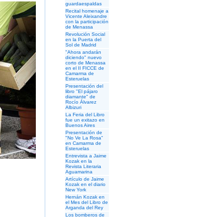
guardaespaldas
Recital homenaje a
Vicente Aleixandre
con la participación
de Menassa
Revolución Social
en la Puerta del
Sol de Madrid
"Ahora andarán
diciendo" nuevo
corto de Menassa
en el II FICCE de
Camarma de
Esteruelas
Presentación del
libro "El pájaro
diamante" de
Rocío Álvarez
Albizuri
La Feria del Libro
fue un exitazo en
Buenos Aires
Presentación de
"No Ve La Rosa"
en Camarma de
Esteruelas
Entrevista a Jaime
Kozak en la
Revista Literaria
Aguamarina
Artículo de Jaime
Kozak en el diario
New York
Hernán Kozak en
el Mes del Libro de
Arganda del Rey
Los bomberos de