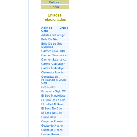
Febrero
Enero
Enlaces
relacionados
Agenda Grupo
Cero
Artistas del vértigo
Bella De Día
Brillo De Lo Gris -
Menassa
Carmen Sala 2010
Carmen Salamanca
Carmen Salamanca
Cartas A Mi Mujer
Cartas A Mi Mujer
Clémence Loonis
Consultas de
Psicoanalisis Grupo
Cero
Des-Nudos
Economía Siglo XXI
El Blog Maravilloso
El Brillo De Lo Gris
El Fútbol Al Diván
El Sexo No Cae
El Sexo No Cae
Grupo Cero
Grupo de Poesía
Guapo de Noche
Guapo de Noche
Hernán Kozak