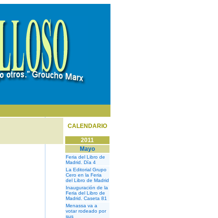
CALENDARIO
2011
Mayo
Feria del Libro de
Madrid. Día 4
La Editorial Grupo
Cero en la Feria
del Libro de Madrid
Inauguración de la
Feria del Libro de
Madrid. Caseta 81
Menassa va a
votar rodeado por
sus