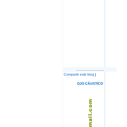
.................................
Compartir este blog
|
OJO CÁUSTICO