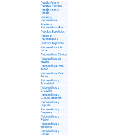
Poesía Poesie
Poemas Poemes
Poesía Poesie
Poesía
Poesía y
Psicoanálisis
Poesía y
Psicoanálisis Hoy
Poesías Españolas
Poésie et
Psychanalyse
Profesor Ingeniero
Psicoanálisis a la
carta
Psicoanálisis Clínico
Psicoanálisis en
Madrid
Psicoanálisis Para
Todos
Psicoanálisis Para
Todos
Psicoanálisis y
Actualidad
Psicoanálisis y
Creación
Psicoanálisis y
Cultura Moderna
Psicoanálisis y
Deporte
Psicoanálisis y
Empresa
Psicoanálisis y
Fútbol
Psicoanálisis y
Medicina
Psicoanálisis y
Poesía