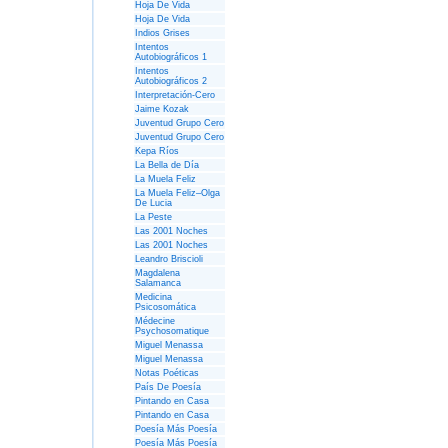
Hoja De Vida
Hoja De Vida
Indios Grises
Intentos
Autobiográficos 1
Intentos
Autobiográficos 2
Interpretación-Cero
Jaime Kozak
Juventud Grupo Cero
Juventud Grupo Cero
Kepa Ríos
La Bella de Día
La Muela Feliz
La Muela Feliz–Olga
De Lucia
La Peste
Las 2001 Noches
Las 2001 Noches
Leandro Briscioli
Magdalena
Salamanca
Medicina
Psicosomática
Médecine
Psychosomatique
Miguel Menassa
Miguel Menassa
Notas Poéticas
País De Poesía
Pintando en Casa
Pintando en Casa
Poesía Más Poesía
Poesía Más Poesía