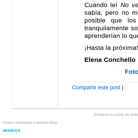
Cuando leí
No ve
sabía, pero no m
posible que lo
tranquilamente so
aprenderían lo qu
¡Hasta la próxima
Elena Conchello
Fot
Compartir este post
|
Envíanos tu punto de vist
Visitas realizadas
a nuestro blog