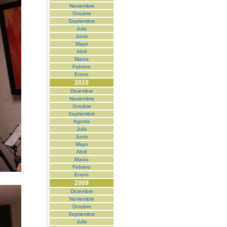
Noviembre
Octubre
Septiembre
Julio
Junio
Mayo
Abril
Marzo
Febrero
Enero
2010
Diciembre
Noviembre
Octubre
Septiembre
Agosto
Julio
Junio
Mayo
Abril
Marzo
Febrero
Enero
2009
Diciembre
Noviembre
Octubre
Septiembre
Julio