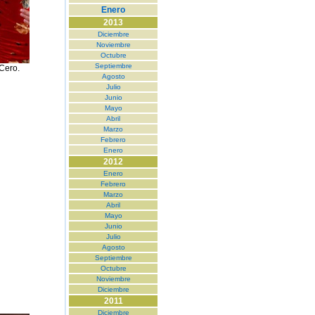
Enero
2013
Diciembre
Noviembre
Octubre
Septiembre
Cero.
Agosto
Julio
Junio
Mayo
Abril
Marzo
Febrero
Enero
2012
Enero
Febrero
Marzo
Abril
Mayo
Junio
Julio
Agosto
Septiembre
Octubre
Noviembre
Diciembre
2011
Diciembre