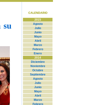
CALENDARIO
2015
 su
Agosto
Julio
Junio
Mayo
Abril
Marzo
Febrero
Enero
2014
Diciembre
Noviembre
Octubre
Septiembre
Agosto
Jul
io
Junio
Mayo
Abril
Marzo
Febrero