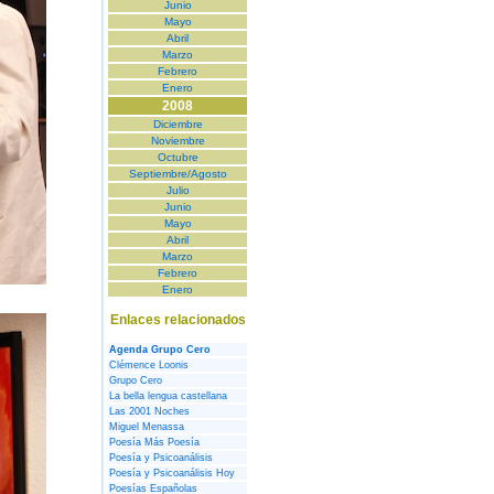
Junio
Mayo
Abril
Marzo
Febrero
Enero
2008
Diciembre
Noviembre
Octubre
Septiembre/Agosto
Julio
Junio
Mayo
Abril
Marzo
Febrero
Enero
Enlaces relacionados
Agenda Grupo Cero
Clémence Loonis
Grupo Cero
La bella lengua castellana
Las 2001 Noches
Miguel Menassa
Poesía Más Poesía
Poesía y Psicoanálisis
Poesía y Psicoanálisis Hoy
Poesías Españolas