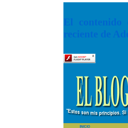
El contenido 
reciente de Ad
INICIO