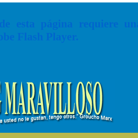
de esta página requiere u
obe Flash Player.