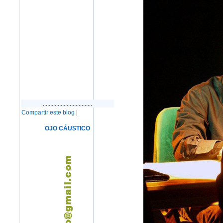
.................................
Compartir este blog
|
OJO CÁUSTICO