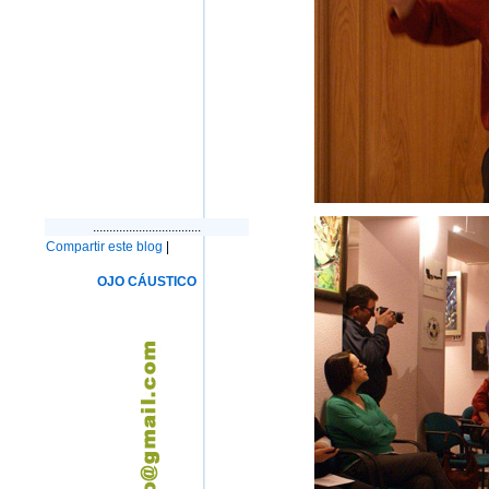
.................................
Compartir este blog
|
OJO CÁUSTICO