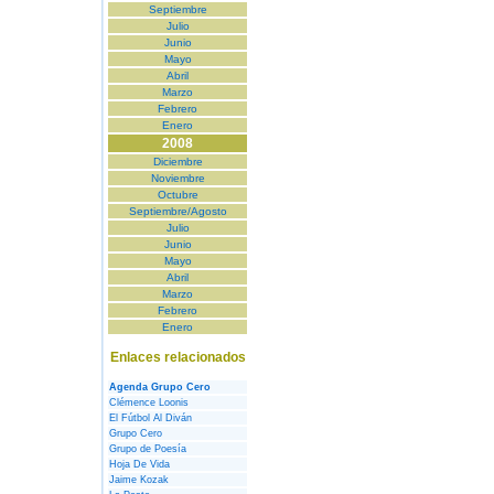
Septiembre
Julio
Junio
Mayo
Abril
Marzo
Febrero
Enero
2008
Diciembre
Noviembre
Octubre
Septiembre/Agosto
Julio
Junio
Mayo
Abril
Marzo
Febrero
Enero
Enlaces relacionados
Agenda Grupo Cero
Clémence Loonis
El Fútbol Al Diván
Grupo Cero
Grupo de Poesía
Hoja De Vida
Jaime Kozak