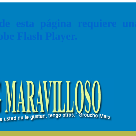
de esta página requiere u
obe Flash Player.