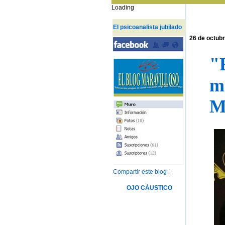
Loading
El psicoanalista jubilado
26 de octub
"
m
M
Compartir este blog
|
OJO CÁUSTICO