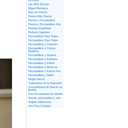
La Peste
Las 2001 Noches
Miguel Menassa
País De Poesía
Poesía Más Poesía
Poesía y Psicoanálisis
Poesía y Psicoanálisis Hoy
Poesías Españolas
Profesor Ingeniero
Psicoanálisis Para Todos
Psicoanálisis Para Todos
Psicoanálisis y Creación
Psicoanálisis y Cultura
Moderna
Psicoanálisis y Deporte
Psicoanálisis y Empresa
Psicoanálisis y Fútbol
Psicoanálisis y Medicina
Psicoanálisis y Poesía Hoy
Psicoanálisis y Salud
Sergio García
Tratamiento de la Depresión
Una profesora de francés en
Madrid
Una Psicoanalista En Madrid
Versob, psicoanálise e arte
Virginia Valdominos
Vivir Para Contarla