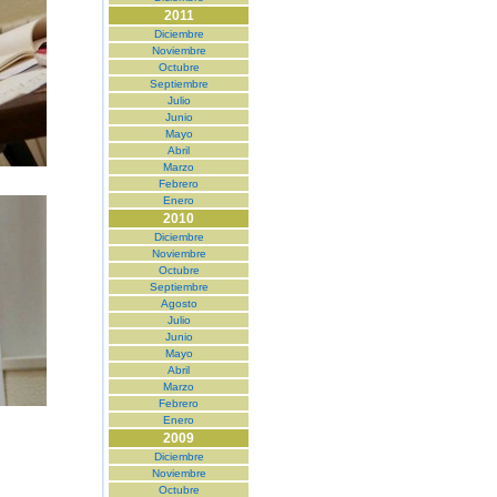
2011
Diciembre
Noviembre
Octubre
Septiembre
Julio
Junio
Mayo
Abril
Marzo
Febrero
Enero
2010
Diciembre
Noviembre
Octubre
Septiembre
Agosto
Julio
Junio
Mayo
Abril
Marzo
Febrero
Enero
2009
Diciembre
Noviembre
Octubre