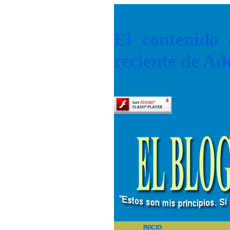
El contenido 
reciente de Ad
INICIO