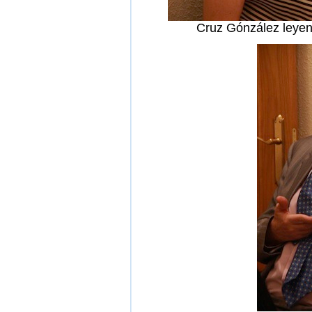
Cruz Gónzález leye