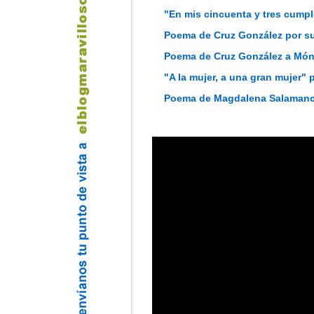
"En mis cincuenta y tres cump
Poema de Cruz González por s
Poema de Cruz González a Món
"A la mujer, a una gran mujer"
Poema de Magdalena Salamanc