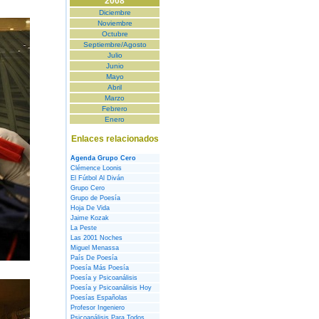
2008
Diciembre
Noviembre
Octubre
Septiembre/Agosto
Julio
Junio
Mayo
Abril
Marzo
Febrero
Enero
Enlaces relacionados
Agenda Grupo Cero
Clémence Loonis
El Fútbol Al Diván
Grupo Cero
Grupo de Poesía
Hoja De Vida
Jaime Kozak
La Peste
Las 2001 Noches
Miguel Menassa
País De Poesía
Poesía Más Poesía
Poesía y Psicoanálisis
Poesía y Psicoanálisis Hoy
Poesías Españolas
Profesor Ingeniero
Psicoanálisis Para Todos