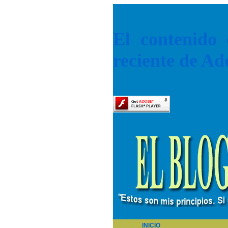
El contenido 
reciente de Ad
INICIO