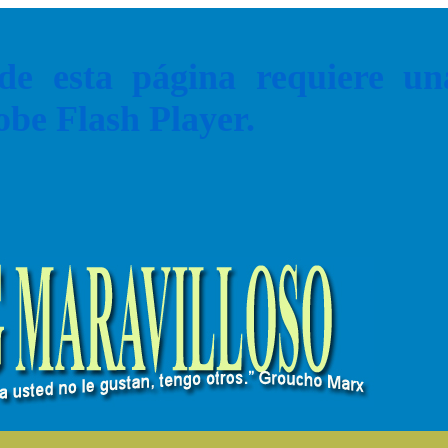
de esta página requiere u
obe Flash Player.