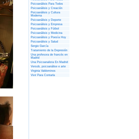
Psicoanálisis Para Todos
Psicoanálisis y Creación
Psicoanálisis y Cultura
Moderna
Psicoanálisis y Deporte
Psicoanálisis y Empresa
Psicoanálisis y Fútbol
Psicoanálisis y Medicina
Psicoanálisis y Poesía Hoy
Psicoanálisis y Salud
Sergio García
Tratamiento de la Depresión
Una profesora de francés en
Madrid
Una Psicoanalista En Madrid
Versob, psicoanálise e arte
Virginia Valdominos
Vivir Para Contarla