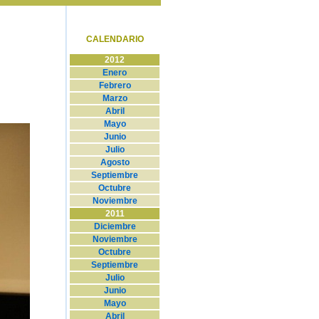
CALENDARIO
2012
Enero
Febrero
Marzo
Abril
Mayo
Junio
Julio
Agosto
Septiembre
Octubre
Noviembre
2011
Diciembre
Noviembre
Octubre
Septiembre
Julio
Junio
Mayo
Abril